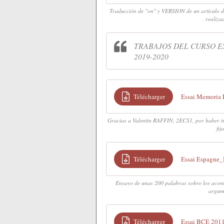
Traducción de "on" y VERSION de un artículo d
realiz
TRABAJOS DEL CURSO 
2019-2020
Télécharger
Essai Memoria 
Gracias a Valentin RAFFIN, 2ECS1, por haber tr
fij
Télécharger
Essai Espagne
Ensayo de unas 200 palabras sobre los acon
argum
Télécharger
Essai BCE 2011