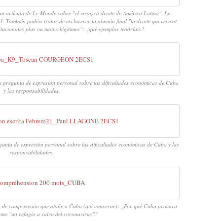
un artículo de Le Monde sobre "el virage à droite de América Latina". Le
ambién podéis tratar de esclarecer la alusión final "la droite qui revient
tucionales plus ou moins légitimes": ¿qué ejemplos tendríais?
uba_K9_Toscan COURGEON 2ECS1
egunta de expresión personal sobre las dificultades económicas de Cuba
y las responsabilidades.
n escrita Febrero21_Paul LLAGONE 2ECS1
ta de expresión personal sobre las dificultades económicas de Cuba y las
responsabilidades.
ompréhension 200 mots_CUBA
a de comprensión que atañe a Cuba (qui concerne): ¿Por qué Cuba procura
mo "un refugio a salvo del coronavirus"?