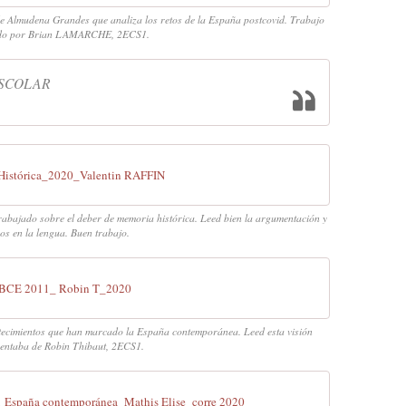
e Almudena Grandes que analiza los retos de la España postcovid. Trabajo
ado por Brian LAMARCHE, 2ECS1.
ESCOLAR
Histórica_2020_Valentin RAFFIN
abajado sobre el deber de memoria histórica. Leed bien la argumentación y
aos en la lengua. Buen trabajo.
_BCE 2011_ Robin T_2020
tecimientos que han marcado la España contemporánea. Leed esta visión
entaba de Robin Thibaut, 2ECS1.
 España contemporánea_Mathis Elise_corre 2020