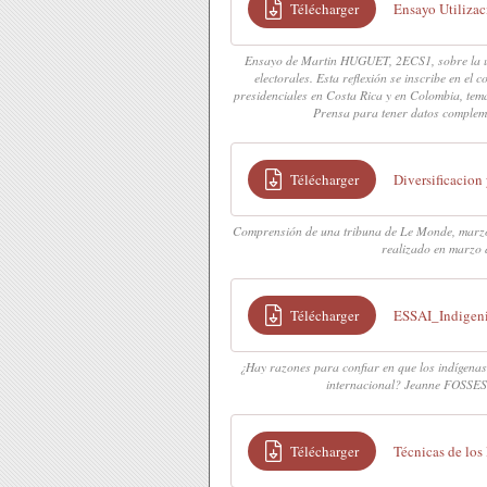
Télécharger
Ensayo Utilizac
Ensayo de Martin HUGUET, 2ECS1, sobre la util
electorales. Esta reflexión se inscribe en el
presidenciales en Costa Rica y en Colombia, tema
Prensa para tener datos complemen
Télécharger
Diversificacio
Comprensión de una tribuna de Le Monde, marzo d
realizado en marzo
Télécharger
ESSAI_Indigen
¿Hay razones para confiar en que los indígenas
internacional? Jeanne FOSSES,
Télécharger
Técnicas de los