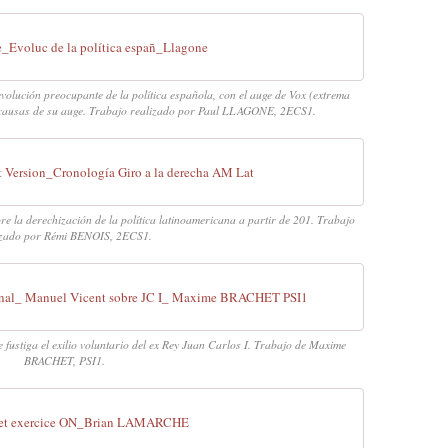
Evoluc de la política españ_Llagone
volución preocupante de la política española, con el auge de Vox (extrema
 y causas de su auge. Trabajo realizado por Paul LLAGONE, 2ECS1.
t Version_Cronología Giro a la derecha AM Lat
la derechización de la política latinoamericana a partir de 201. Trabajo
izado por Rémi BENOIS, 2ECS1.
anal_ Manuel Vicent sobre JC I_ Maxime BRACHET PSI1
fustiga el exilio voluntario del ex Rey Juan Carlos I. Trabajo de Maxime
BRACHET, PSI1.
s et exercice ON_Brian LAMARCHE