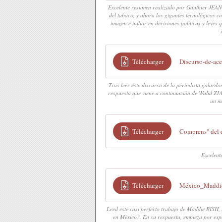
Excelente resumen realizado por Gauthier JEANN
del tabaco, y ahora los gigantes tecnológicos 
imagen e influir en decisiones políticas y leyes
Télécharger
Discurso-de-ac
Tras leer este discurso de la periodista galar
respuesta que viene a continuación de Walid ZI
un m
Télécharger
Comprens° del
Excelent
Télécharger
México_Maddi
Leed este casi perfecto trabajo de Maddie BISH
en México?. En su respuesta, empieza por exp