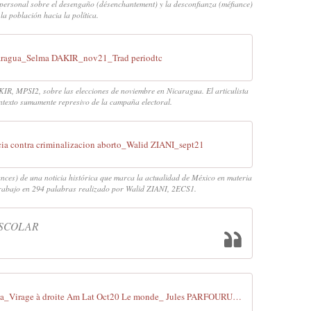
personal sobre el desengaño (désenchantement) y la desconfianza (méfiance)
 la población hacia la política.
caragua_Selma DAKIR_nov21_Trad periodtc
KIR, MPSI2, sobre las elecciones de noviembre en Nicaragua. El articulista
ntexto sumamente represivo de la campaña electoral.
ia contra criminalizacion aborto_Walid ZIANI_sept21
nces) de una noticia histórica que marca la actualidad de México en materia
 trabajo en 294 palabras realizado por Walid ZIANI, 2ECS1.
ESCOLAR
Corre comentada_Virage à droite Am Lat Oct20 Le monde_ Jules PARFOURU PC1_2021