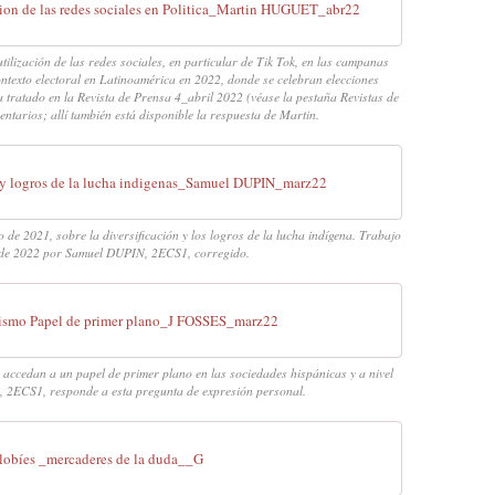
ion de las redes sociales en Politica_Martin HUGUET_abr22
ización de las redes sociales, en particular de Tik Tok, en las campanas
 contexto electoral en Latinoamérica en 2022, donde se celebran elecciones
 tratado en la Revista de Prensa 4_abril 2022 (véase la pestaña Revistas de
tarios; allí también está disponible la respuesta de Martin.
n y logros de la lucha indigenas_Samuel DUPIN_marz22
e 2021, sobre la diversificación y los logros de la lucha indígena. Trabajo
 de 2022 por Samuel DUPIN, 2ECS1, corregido.
ismo Papel de primer plano_J FOSSES_marz22
 accedan a un papel de primer plano en las sociedades hispánicas y a nivel
 2ECS1, responde a esta pregunta de expresión personal.
 lobíes _mercaderes de la duda__G