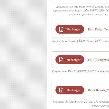
Entrenaos con esta traducción al español de 
agradecemos el trabajo a Jules PARFOURU, PC1. T
au pouvoir par des processus insti
Télécharger
Expr Perso_C
Respuesta de Toscan COURGEON, 2ECS1, a una pr
Télécharger
CUBA_Expresio
Respuesta de Paul LLAGONE, 2ECS1, a una pregun
Télécharger
Rémi Benois_C
Respuesta de Rémi Benois, 2ECS1, a la pregunt
promoverse co