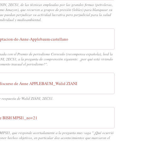
IN, 2ECS1, de las técnicas empleadas por las grandes firmas (petroleras,
como Amazon), que recurren a grupos de presión (lobíes) para blanquear su
 que puedan perjudicar su actividad lucrativa pero perjudicial para la salud
individual y medioambiental.
eptacion-de-Anne-Applebaum-castellano
donada con el Premio de periodismo Cerecedo (recompensa española), leed la
ANI, 2ECS1, a la pregunta de comprensión siguiente: ¿por qué está viviendo
omento inusual el periodismo?".
 discurso de Anne APPLEBAUM_Walid ZIANI
e respuesta de Walid ZIANI, 2ECS1.
e BISH MPSI1_nov21
, MPSI1, que responde acertadamente a la pregunta muy vaga "¿Qué ocurrió
oner hechos objetivos, en particular dos acontecimientos que marcaron el