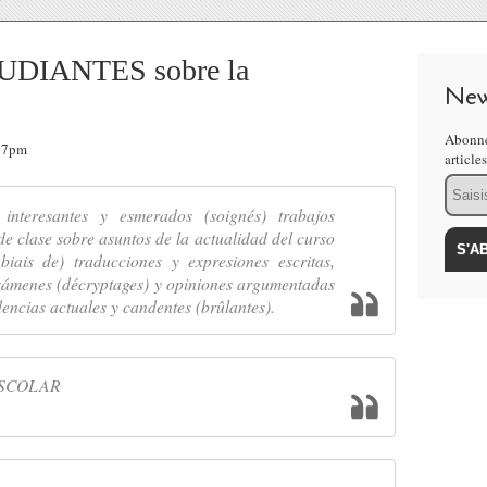
DIANTES sobre la
New
Abonne
:27pm
article
Email
interesantes y esmerados (soignés) trabajos
e clase sobre asuntos de la actualidad del curso
biais de) traducciones y expresiones escritas,
xámenes (décryptages) y opiniones argumentadas
encias actuales y candentes (brûlantes).
ESCOLAR