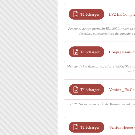
Télécharger
LV2 EE Compre_
Pregunta de comprensión Elvi 2020, sobre la e
derecha), características del partido
Télécharger
Conjugaisons e
Manejo de los tiempos pasados y VERSION sobre 
real
Télécharger
Version _En C
VERSION de un artículo de Manuel Vicent que 
Télécharger
Version Héroe